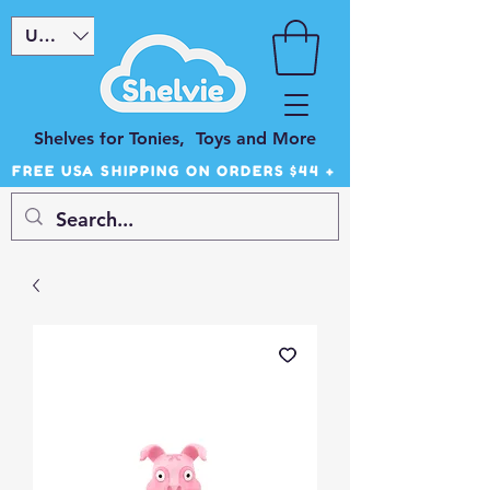
USD ($)
Shelves for Tonies, Toys and More
FREE USA SHIPPING ON ORDERS $44 +