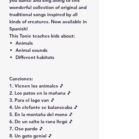
you dance and sing along to this
wonderful collection of original and
traditional songs inspired by all
kinds of creatures. Now available in
Spanish!
This Tonie teaches kids about:
Animals
Animal sounds
Different habitats
Canciones:
1. Vienen los animales 🎵
2. Los patos en la mañana 🎵
3. Para el lago van 🎵
4. Un elefante se balanceaba 🎵
5. En la montaña del mono 🎵
6. De un salto la rana llegó 🎵
7. Oso pardo 🎵
8. Un gato genial 🎵